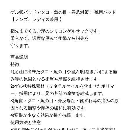
ゲル状パッドでタコ・魚の目・巻爪対策！ 靴用パッド
【メンズ、レディス兼用 】
指先までくるむ形のシリコンゲルサックです。
柔らかく、適度な厚みで衝撃から指先を
守ります。
商品説明
特徴
1)足趾に出来たタコ・魚の目や陥入爪(巻き爪)による痛
み等の原因となる衝撃や摩擦を緩和させます。
2)ゲル状特殊素材（ミネラルオイルを含ませたポリマ
ー）採用により、足の各部の摩擦を軽減します。
3)角質・タコ・魚の目・外反母趾・靴ずれ等の痛みの原
因となる衝撃や摩擦の緩和に有効です。
4)変形が少なく効果が長く持続します。
使用方法と注意
●痛む部分にジェルがあたるように、素足に直接装着し