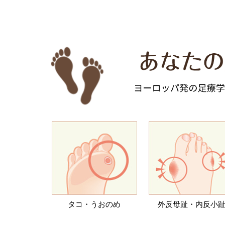
タコ・うおのめ
外反母趾・内反小