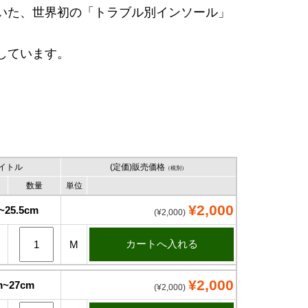
いた、世界初の「トラブル別インソール」
しています。
イトル
(定価)販売価格
（税別）
数量
単位
¥2,000
~25.5cm
(¥2,000)
り
M
¥2,000
m~27cm
(¥2,000)