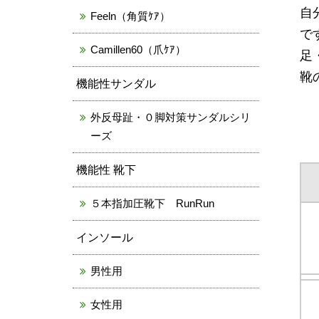
自
Feeln（角質ｹｱ）
で
Camillen60（爪ｹｱ）
足
靴
機能性サンダル
外反母趾・０脚対策サンダルシリ
ーズ
機能性 靴下
５本指加圧靴下 RunRun
インソール
男性用
女性用